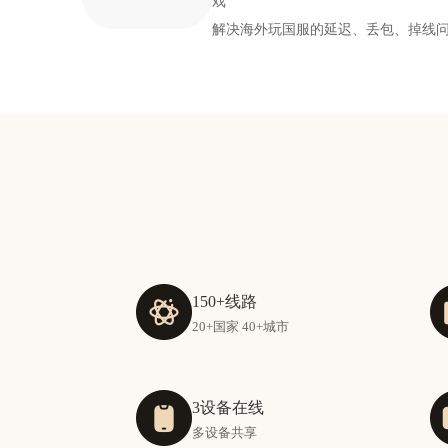
戏
解决海外玩国服的延迟、丢包、掉线
150+线路
20+国家 40+城市
3设备在线
多设备共享