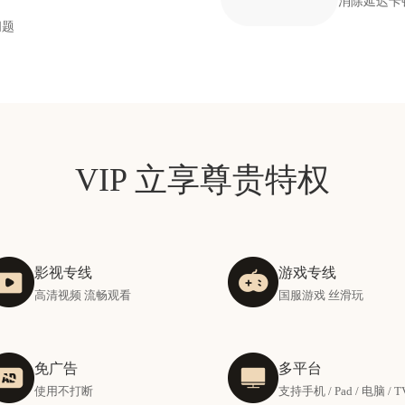
消除延迟卡
问题
VIP 立享尊贵特权
影视专线
游戏专线
高清视频 流畅观看
国服游戏 丝滑玩
免广告
多平台
使用不打断
支持手机 / Pad / 电脑 / T